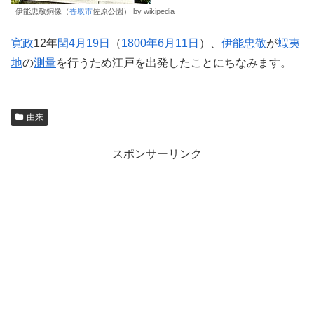
伊能忠敬銅像（
香取市
佐原公園） by wikipedia
寛政
12年
閏
4月19日
（
1800年
6月11日
）、
伊能忠敬
が
蝦夷
地
の
測量
を行うため江戸を出発したことにちなみます。
由来
スポンサーリンク